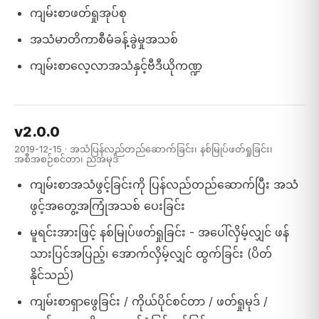
ကျမ်းစာဖတ်ရှုအုပ်စု
အသံမာတိကာစီမံခန့်ခွဲမှုအသစ်
ကျမ်းစာလေ့လာအသံနှင့်ဗီဒီယိုကဏ္ဍ
v2.0.0
2019-12-15 · အသံပြန်လည်တည်ဆောက်ခြင်း၊ နစ်မြုပ်ဖတ်ရှုခြင်း၊
အစီအစဉ်စင်တာ၊ ညအမုဒ်
ကျမ်းစာအသံဖွင့်ခြင်းကို ပြန်လည်တည်ဆောက်ပြီး အသံ
ဖွင့်အတွေ့အကြုံအသစ် ပေးခြင်း
မူရင်းအားဖြင့် နစ်မြုပ်ဖတ်ရှုခြင်း - အပေါ်လှိမ့်လျှင် ဖန်
သားပြင်အပြည့်၊ အောက်လှိမ့်လျှင် ထွက်ခြင်း (ပိတ်
နိုင်သည်)
ကျမ်းစာရှာဖွေခြင်း / ကိုယ်ပိုင်စင်တာ / ဖတ်ရှုမုဒ် /