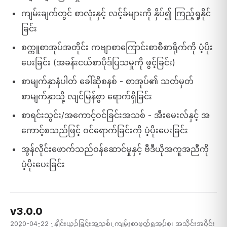
ကျမ်းချက်တွင် စာလုံးနှင့် လင့်ခ်များကို နှိပ်၍ ကြည့်ရှုနိုင်
ခြင်း
စက္ကူစာအုပ်အတိုင်း ကဗျာစာကြောင်းစာစီစာရိုက်ကို ပံ့ပိုး
ပေးခြင်း (အခန်းငယ်စာပိုဒ်ပြသမှုကို ဖွင့်ခြင်း)
စာမျက်နှာနံပါတ် ခေါ်ဆိုစနစ် - စာအုပ်၏ သတ်မှတ်
စာမျက်နှာသို့ လျင်မြန်စွာ ရောက်ရှိခြင်း
စာရင်းသွင်း/အကောင့်ဝင်ခြင်းအသစ် - အီးမေးလ်နှင့် အ
ကောင့်စသည်ဖြင့် ဝင်ရောက်ခြင်းကို ပံ့ပိုးပေးခြင်း
အွန်လိုင်းဖောက်သည်ဝန်ဆောင်မှုနှင့် ဗီဒီယိုအကူအညီကို
ပံ့ပိုးပေးခြင်း
v3.0.0
2020-04-22 · နှိုင်းယှဉ်ခြင်းအသစ်၊ ကျမ်းစာဖတ်ရှုအုပ်စု၊ အသိုင်းအဝိုင်း