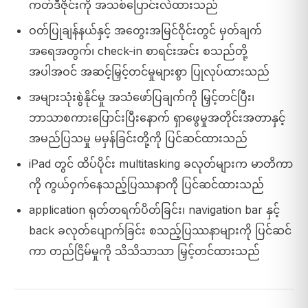
ကတ်ဒီဇိုင်းကို အသစ်ပြောင်းလဲထားသည်
ဝတ်ပြုချန်နယ်နှင့် အတွေးအမြင်ဝိုင်းတွင် မှတ်ချက်
အရေအတွက်၊ check-in စာရင်းအင်း စသည်တို့
အပါအဝင် အဆင့်မြှင့်တင်မှုများစွာ ပြုလုပ်ထားသည်
အများသုံးစွဲနိုင်မှု အသံဖော်ပြချက်ကို မြှင့်တင်ပြီး၊
ဘာသာစကားပြောင်းပြီးနောက် ရှာဖွေမှုအတိုင်းအတာနှင့်
အမည်ပြသမှု မမှန်ခြင်းတို့ကို ပြင်ဆင်ထားသည်
iPad တွင် ထိပ်ပိုင်း multitasking ခလုတ်များက မာတိကာ
ကို ကွယ်ဝှက်နေသည့်ပြဿနာကို ပြင်ဆင်ထားသည်
application ရုတ်တရက်ပိတ်ခြင်း၊ navigation bar နှင့်
back ခလုတ်ပျောက်ခြင်း စသည့်ပြဿနာများကို ပြင်ဆင်
ကာ တည်ငြိမ်မှုကို သိသိသာသာ မြှင့်တင်ထားသည်