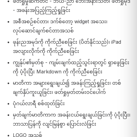
ဖတ်ရှုမှုဆက်တင် - ဘယ်-ညာ ဘေးအနားသတ်၊ ဖတ်ရှုမုဒ်
- အခန်းအပြည့်ကြည့်ရှုခြင်း
အစီအစဉ်စင်တာ၊ ဒက်စ်တော့ widget အသေး၊
လုပ်ဆောင်ချက်စင်တာအသစ်
ဖုန်းညအမုဒ်ကို ကိုက်ညီစေခြင်း (ပိတ်နိုင်သည်)၊ iPad
အလျားလိုက်ကို ကိုက်ညီစေခြင်း
ကျွန်ုပ်၏မှတ်စု - ကျမ်းချက်ထည့်သွင်းရာတွင် ရှာဖွေခြင်း
ကို ပံ့ပိုးပြီး Markdown ကို ကိုက်ညီစေခြင်း
မာတိကာ အများရွေးချယ်၍ အခန်းကြည့်ရှုခြင်း၊ တစ်
ချက်နှိပ်ကူးယူခြင်း၊ ဖတ်ရှုမှတ်တမ်းဝင်ပေါက်
ပုံဂယ်လာရီ စစ်ထုတ်ခြင်း
မှတ်ချက်မာတိကာက အခန်းငယ်ရွေးချယ်ခြင်းကို ပံ့ပိုးပြီး၊
ဘာသာပြန်ကို လျင်မြန်စွာ ပြောင်းလဲခြင်း
LOGO အသစ်