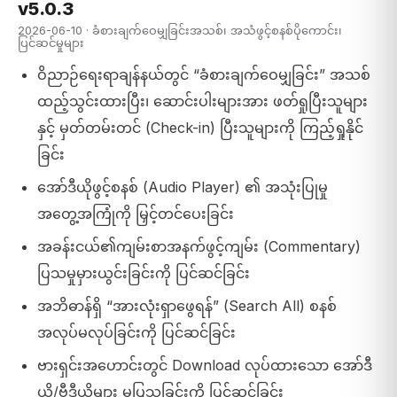
v5.0.3
2026-06-10 · ခံစားချက်ဝေမျှခြင်းအသစ်၊ အသံဖွင့်စနစ်ပိုကောင်း၊
ပြင်ဆင်မှုများ
ဝိညာဉ်ရေးရာချန်နယ်တွင် “ခံစားချက်ဝေမျှခြင်း” အသစ်
ထည့်သွင်းထားပြီး၊ ဆောင်းပါးများအား ဖတ်ရှုပြီးသူများ
နှင့် မှတ်တမ်းတင် (Check-in) ပြီးသူများကို ကြည့်ရှုနိုင်
ခြင်း
အော်ဒီယိုဖွင့်စနစ် (Audio Player) ၏ အသုံးပြုမှု
အတွေ့အကြုံကို မြှင့်တင်ပေးခြင်း
အခန်းငယ်၏ကျမ်းစာအနက်ဖွင့်ကျမ်း (Commentary)
ပြသမှုမှားယွင်းခြင်းကို ပြင်ဆင်ခြင်း
အဘိဓာန်ရှိ “အားလုံးရှာဖွေရန်” (Search All) စနစ်
အလုပ်မလုပ်ခြင်းကို ပြင်ဆင်ခြင်း
ဗားရှင်းအဟောင်းတွင် Download လုပ်ထားသော အော်ဒီ
ယို/ဗီဒီယိုများ မပြသခြင်းကို ပြင်ဆင်ခြင်း