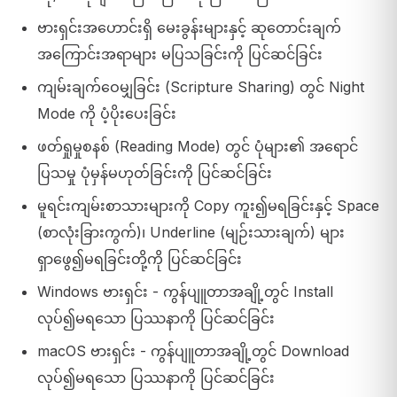
ဗားရှင်းအဟောင်းရှိ မေးခွန်းများနှင့် ဆုတောင်းချက်
အကြောင်းအရာများ မပြသခြင်းကို ပြင်ဆင်ခြင်း
ကျမ်းချက်ဝေမျှခြင်း (Scripture Sharing) တွင် Night
Mode ကို ပံ့ပိုးပေးခြင်း
ဖတ်ရှုမှုစနစ် (Reading Mode) တွင် ပုံများ၏ အရောင်
ပြသမှု ပုံမှန်မဟုတ်ခြင်းကို ပြင်ဆင်ခြင်း
မူရင်းကျမ်းစာသားများကို Copy ကူး၍မရခြင်းနှင့် Space
(စာလုံးခြားကွက်)၊ Underline (မျဉ်းသားချက်) များ
ရှာဖွေ၍မရခြင်းတို့ကို ပြင်ဆင်ခြင်း
Windows ဗားရှင်း - ကွန်ပျူတာအချို့တွင် Install
လုပ်၍မရသော ပြဿနာကို ပြင်ဆင်ခြင်း
macOS ဗားရှင်း - ကွန်ပျူတာအချို့တွင် Download
လုပ်၍မရသော ပြဿနာကို ပြင်ဆင်ခြင်း