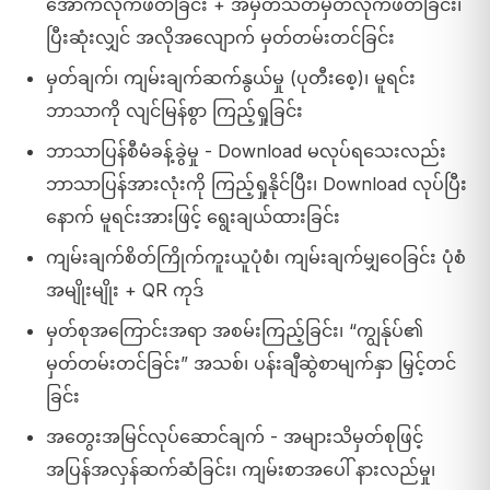
အောက်လိုက်ဖတ်ခြင်း + အမှတ်သတ်မှတ်လိုက်ဖတ်ခြင်း၊
ပြီးဆုံးလျှင် အလိုအလျောက် မှတ်တမ်းတင်ခြင်း
မှတ်ချက်၊ ကျမ်းချက်ဆက်နွယ်မှု (ပုတီးစေ့)၊ မူရင်း
ဘာသာကို လျင်မြန်စွာ ကြည့်ရှုခြင်း
ဘာသာပြန်စီမံခန့်ခွဲမှု - Download မလုပ်ရသေးလည်း
ဘာသာပြန်အားလုံးကို ကြည့်ရှုနိုင်ပြီး၊ Download လုပ်ပြီး
နောက် မူရင်းအားဖြင့် ရွေးချယ်ထားခြင်း
ကျမ်းချက်စိတ်ကြိုက်ကူးယူပုံစံ၊ ကျမ်းချက်မျှဝေခြင်း ပုံစံ
အမျိုးမျိုး + QR ကုဒ်
မှတ်စုအကြောင်းအရာ အစမ်းကြည့်ခြင်း၊ “ကျွန်ုပ်၏
မှတ်တမ်းတင်ခြင်း” အသစ်၊ ပန်းချီဆွဲစာမျက်နှာ မြှင့်တင်
ခြင်း
အတွေးအမြင်လုပ်ဆောင်ချက် - အများသိမှတ်စုဖြင့်
အပြန်အလှန်ဆက်ဆံခြင်း၊ ကျမ်းစာအပေါ် နားလည်မှု၊