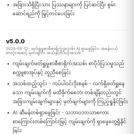
အခြားသိရှိပြီးသား ပြဿနာများကို ပြင်ဆင်ပြီး စွမ်း
ဆောင်ရည်ကို မြှင့်တင်ပေးခြင်း
v5.0.0
2026-05-12 · ဖတ်ရှုမှုစာစီစာရိုက်အသစ်၊ AI ရှာဖွေခြင်း၊ အခန်းငယ်
စာလုံးအဆင့် မှတ်ချက်၊ အသံနှင့်ဗီဒီယိုအသစ်
ကျမ်းချက်ဖတ်ရှုမှုစာစီစာရိုက်အသစ်၊ စာပိုဒ်ပြသမှုသည်
စက္ကူစာအုပ်နှင့် တူညီစေခြင်း
အသစ်ထည့်သွင်း - ကပ်ပါဝင်းဒိုးစနစ် - လက်ရှိဖတ်ရှုနေ
သော ကျမ်းချက်ကို မထိခိုက်စေဘဲ၊ တစ်ချိန်တည်းတွင်
အခြားကျမ်းချက်များနှင့် မှတ်ချက်များကို ကြည့်ရှုနိုင်ခြင်း
AI ဆီမန်တစ်ရှာဖွေခြင်း - သဘာဝဘာသာစကား
စာကြောင်းတစ်ကြောင်းဖြင့် ကျမ်းချက်ကို ရှာဖွေတွေ့ရှိနိုင်
ခြင်း