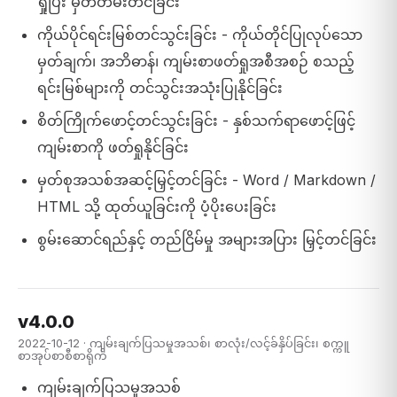
ရှုပြီး မှတ်တမ်းတင်ခြင်း
ကိုယ်ပိုင်ရင်းမြစ်တင်သွင်းခြင်း - ကိုယ်တိုင်ပြုလုပ်သော
မှတ်ချက်၊ အဘိဓာန်၊ ကျမ်းစာဖတ်ရှုအစီအစဉ် စသည့်
ရင်းမြစ်များကို တင်သွင်းအသုံးပြုနိုင်ခြင်း
စိတ်ကြိုက်ဖောင့်တင်သွင်းခြင်း - နှစ်သက်ရာဖောင့်ဖြင့်
ကျမ်းစာကို ဖတ်ရှုနိုင်ခြင်း
မှတ်စုအသစ်အဆင့်မြှင့်တင်ခြင်း - Word / Markdown /
HTML သို့ ထုတ်ယူခြင်းကို ပံ့ပိုးပေးခြင်း
စွမ်းဆောင်ရည်နှင့် တည်ငြိမ်မှု အများအပြား မြှင့်တင်ခြင်း
v4.0.0
2022-10-12 · ကျမ်းချက်ပြသမှုအသစ်၊ စာလုံး/လင့်ခ်နှိပ်ခြင်း၊ စက္ကူ
စာအုပ်စာစီစာရိုက်
ကျမ်းချက်ပြသမှုအသစ်