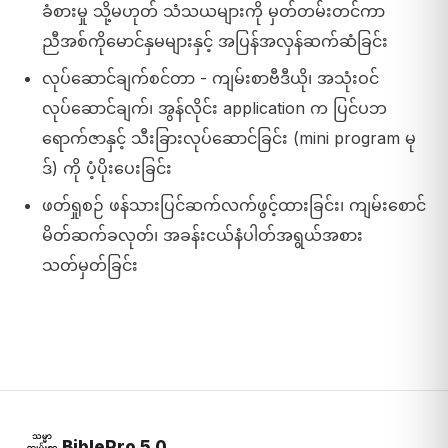
ခံစားမှု သို့မဟုတ် သံသယများကို မှတ်တမ်းတင်ကာ
ညီအစ်ကိုမောင်နှမများနှင့် အပြန်အလှန်ဆက်ဆံခြင်း
လုပ်ဆောင်ချက်စင်တာ - ကျမ်းစာဗီဒီယို၊ အသုံးဝင်
လုပ်ဆောင်ချက်၊ အွန်လိုင်း application က ပြင်ပဘ
ရောက်ဇာနှင့် သီးခြားလုပ်ဆောင်ခြင်း (mini program မု
ဒ်) ကို ပံ့ပိုးပေးခြင်း
ဖတ်ရှုစဉ် ဖန်သားပြင်ဆက်လက်ဖွင့်ထားခြင်း၊ ကျမ်းစောင်
မိတ်ဆက်ခလုတ်၊ အခန်းငယ်နံပါတ်အရွယ်အစား
သတ်မှတ်ခြင်း
BiblePro 5.0