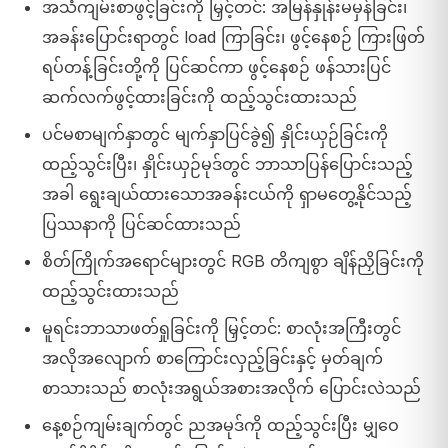
အသံကျမ်းစာဖွင့်ခြင်းကို မြှင့်တင်: အမြန်နှုန်းမမှန်ခြင်း၊
အခန်းပြောင်းရာတွင် load ကြာခြင်း၊ ဖွင့်နေစဉ် ကြားဖြတ်
ရပ်တန့်ခြင်းတို့ကို ပြင်ဆင်ကာ ဖွင့်နေစဉ် ဖန်သားပြင်
ဆက်လက်ဖွင့်ထားခြင်းကို ထည့်သွင်းထားသည်
ပင်မစာမျက်နှာတွင် မျက်နှာပြင်ခွဲ၍ နှိုင်းယှဉ်ခြင်းကို
ထည့်သွင်းပြီး၊ နှိုင်းယှဉ်မုဒ်တွင် ဘာသာပြန်ပြောင်းသည့်
အခါ ရွေးချယ်ထားသောအခန်းငယ်ကို ရှာမတွေ့နိုင်သည့်
ပြဿနာကို ပြင်ဆင်ထားသည်
စိတ်ကြိုက်အရောင်များတွင် RGB တိကျစွာ ချိန်ညှိခြင်းကို
ထည့်သွင်းထားသည်
မူရင်းဘာသာဖတ်ရှုခြင်းကို မြှင့်တင်: စာလုံးအကြီးတွင်
အလိုအလျောက် စာကြောင်းလှည့်ခြင်းနှင့် မှတ်ချက်
စာသားသည် စာလုံးအရွယ်အစားအလိုက် ပြောင်းလဲသည်
နေ့စဉ်ကျမ်းချက်တွင် ညအမုဒ်ကို ထည့်သွင်းပြီး မျှဝေ