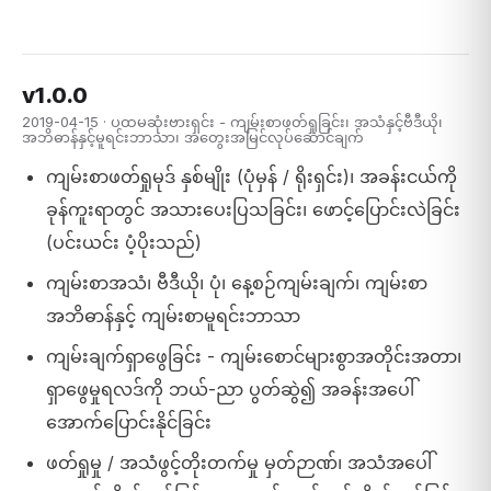
v1.0.0
2019-04-15 · ပထမဆုံးဗားရှင်း - ကျမ်းစာဖတ်ရှုခြင်း၊ အသံနှင့်ဗီဒီယို၊
အဘိဓာန်နှင့်မူရင်းဘာသာ၊ အတွေးအမြင်လုပ်ဆောင်ချက်
ကျမ်းစာဖတ်ရှုမုဒ် နှစ်မျိုး (ပုံမှန် / ရိုးရှင်း)၊ အခန်းငယ်ကို
ခုန်ကူးရာတွင် အသားပေးပြသခြင်း၊ ဖောင့်ပြောင်းလဲခြင်း
(ပင်းယင်း ပံ့ပိုးသည်)
ကျမ်းစာအသံ၊ ဗီဒီယို၊ ပုံ၊ နေ့စဉ်ကျမ်းချက်၊ ကျမ်းစာ
အဘိဓာန်နှင့် ကျမ်းစာမူရင်းဘာသာ
ကျမ်းချက်ရှာဖွေခြင်း - ကျမ်းစောင်များစွာအတိုင်းအတာ၊
ရှာဖွေမှုရလဒ်ကို ဘယ်-ညာ ပွတ်ဆွဲ၍ အခန်းအပေါ်
အောက်ပြောင်းနိုင်ခြင်း
ဖတ်ရှုမှု / အသံဖွင့်တိုးတက်မှု မှတ်ဉာဏ်၊ အသံအပေါ်