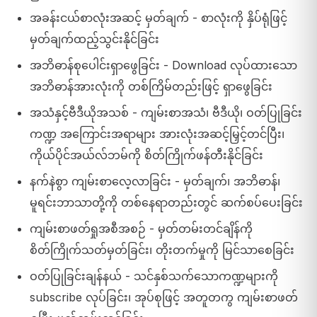
အခန်းငယ်စာလုံးအဆင့် မှတ်ချက် - စာလုံးကို နှိပ်ရုံဖြင့်
မှတ်ချက်ထည့်သွင်းနိုင်ခြင်း
အဘိဓာန်စုပေါင်းရှာဖွေခြင်း - Download လုပ်ထားသော
အဘိဓာန်အားလုံးကို တစ်ကြိမ်တည်းဖြင့် ရှာဖွေခြင်း
အသံနှင့်ဗီဒီယိုအသစ် - ကျမ်းစာအသံ၊ ဗီဒီယို၊ ဝတ်ပြုခြင်း
ကဏ္ဍ အကြောင်းအရာများ အားလုံးအဆင့်မြှင့်တင်ပြီး၊
ကိုယ်ပိုင်အယ်လ်ဘမ်ကို စိတ်ကြိုက်ဖန်တီးနိုင်ခြင်း
နက်နဲစွာ ကျမ်းစာလေ့လာခြင်း - မှတ်ချက်၊ အဘိဓာန်၊
မူရင်းဘာသာတို့ကို တစ်နေရာတည်းတွင် ဆက်စပ်ပေးခြင်း
ကျမ်းစာဖတ်ရှုအစီအစဉ် - မှတ်တမ်းတင်ချိန်ကို
စိတ်ကြိုက်သတ်မှတ်ခြင်း၊ တိုးတက်မှုကို မြင်သာစေခြင်း
ဝတ်ပြုခြင်းချန်နယ် - သင်နှစ်သက်သောကဏ္ဍများကို
subscribe လုပ်ခြင်း၊ အုပ်စုဖြင့် အတူတကွ ကျမ်းစာဖတ်