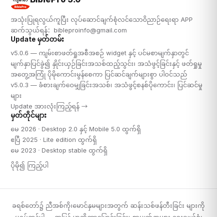
အသုံးပြုရလွယ်ကူပြီး လုပ်ဆောင်ချက်စုံလင်သော၀ိညာဉ်ရေးရာ APP
ဆက်သွယ်ရန်：
bibleproinfo@gmail.com
Update မှတ်တမ်း
v5.0.6 — ကျမ်းစာဖတ်ရှုအစီအစဉ် widget နှင့် ပင်မစာမျက်နှာတွင်
မျက်နှာပြင်ခွဲ၍ နှိုင်းယှဉ်ခြင်းအသစ်ထည့်သွင်း၊ အသံဖွင့်ခြင်းနှင့် ဖတ်ရှုမှု
အတွေ့အကြုံ ပိုမိုကောင်းမွန်စေကာ ပြင်ဆင်ချက်များစွာ ပါဝင်သည်
v5.0.3 — ခံစားချက်ဝေမျှခြင်းအသစ်၊ အသံဖွင့်စနစ်ပိုကောင်း၊ ပြင်ဆင်မှု
များ
Update အားလုံးကြည့်ရန် →
မှတ်တိုင်များ
မေ 2026 · Desktop 2.0 နှင့် Mobile 5.0 ထွက်ရှိ
ဧပြီ 2025 · Lite edition ထွက်ရှိ
မေ 2023 · Desktop stable ထွက်ရှိ
ပိုမို၍ ကြည့်ပါ
ခရစ်တော်၌ ညီအစ်ကို၊မောင်နှမများအတွက် ဆန်းသစ်ဖန်တီးခြင်း များကို