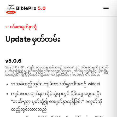
BiblePro
5.0
← ပင်မစာမျက်နှာသို့
Update မှတ်တမ်း
v5.0.6
2026-07-01 · ကျမ်းစာဖတ်ရှုအစီအစဉ် widget နှင့် ပင်မစာမျက်နှာတွင်
မျက်နှာပြင်ခွဲ၍ နှိုင်းယှဉ်ခြင်းအသစ်ထည့်သွင်း၊ အသံဖွင့်ခြင်းနှင့် ဖတ်ရှုမှု
အတွေ့အကြုံ ပိုမိုကောင်းမွန်စေကာ ပြင်ဆင်ချက်များစွာ ပါဝင်သည်
အသစ်ထည့်သွင်း: ကျမ်းစာဖတ်ရှုအစီအစဉ် widget
ကျမ်းစာစာမျက်နှာ လှိမ့်ဆွဲရာတွင် ပိုမိုချောမွေ့စေပြီး
“ဘယ်-ညာ ပွတ်ဆွဲ၍ စာမျက်နှာလှန်ခြင်း” ခလုတ်ကို
ထည့်သွင်းထားသည်