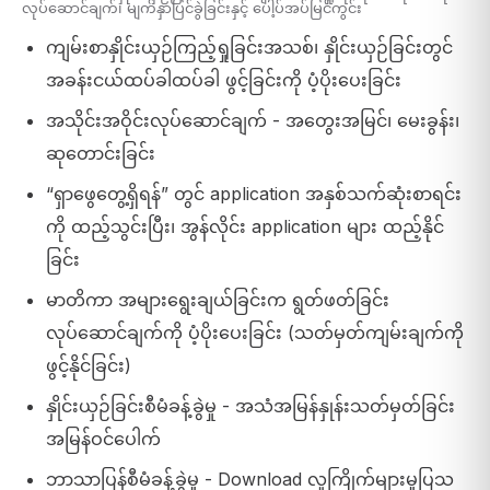
လုပ်ဆောင်ချက်၊ မျက်နှာပြင်ခွဲခြင်းနှင့် ပေါ့ပ်အပ်မြင်ကွင်း
ကျမ်းစာနှိုင်းယှဉ်ကြည့်ရှုခြင်းအသစ်၊ နှိုင်းယှဉ်ခြင်းတွင်
အခန်းငယ်ထပ်ခါထပ်ခါ ဖွင့်ခြင်းကို ပံ့ပိုးပေးခြင်း
အသိုင်းအဝိုင်းလုပ်ဆောင်ချက် - အတွေးအမြင်၊ မေးခွန်း၊
ဆုတောင်းခြင်း
“ရှာဖွေတွေ့ရှိရန်” တွင် application အနှစ်သက်ဆုံးစာရင်း
ကို ထည့်သွင်းပြီး၊ အွန်လိုင်း application များ ထည့်နိုင်
ခြင်း
မာတိကာ အများရွေးချယ်ခြင်းက ရွတ်ဖတ်ခြင်း
လုပ်ဆောင်ချက်ကို ပံ့ပိုးပေးခြင်း (သတ်မှတ်ကျမ်းချက်ကို
ဖွင့်နိုင်ခြင်း)
နှိုင်းယှဉ်ခြင်းစီမံခန့်ခွဲမှု - အသံအမြန်နှုန်းသတ်မှတ်ခြင်း
အမြန်ဝင်ပေါက်
ဘာသာပြန်စီမံခန့်ခွဲမှု - Download လူကြိုက်များမှုပြသ