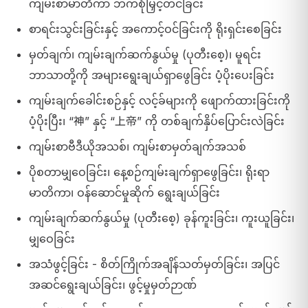
ကျမ်းစာမာတိကာ ဘက်စုံမြှင့်တင်ခြင်း
စာရင်းသွင်းခြင်းနှင့် အကောင့်ဝင်ခြင်းကို ရိုးရှင်းစေခြင်း
မှတ်ချက်၊ ကျမ်းချက်ဆက်နွယ်မှု (ပုတီးစေ့)၊ မူရင်း
ဘာသာတို့ကို အများရွေးချယ်ရှာဖွေခြင်း ပံ့ပိုးပေးခြင်း
ကျမ်းချက်ခေါင်းစဉ်နှင့် လင့်ခ်များကို ဖျောက်ထားခြင်းကို
ပံ့ပိုးပြီး၊ “神” နှင့် “上帝” ကို တစ်ချက်နှိပ်ပြောင်းလဲခြင်း
ကျမ်းစာဗီဒီယိုအသစ်၊ ကျမ်းစာမှတ်ချက်အသစ်
ပိုစတာမျှဝေခြင်း၊ နေ့စဉ်ကျမ်းချက်ရှာဖွေခြင်း၊ ရိုးရာ
မာတိကာ၊ ဝန်ဆောင်မှုဆိုက် ရွေးချယ်ခြင်း
ကျမ်းချက်ဆက်နွယ်မှု (ပုတီးစေ့) ခုန်ကူးခြင်း၊ ကူးယူခြင်း၊
မျှဝေခြင်း
အသံဖွင့်ခြင်း - စိတ်ကြိုက်အချိန်သတ်မှတ်ခြင်း၊ အပြင်
အဆင်ရွေးချယ်ခြင်း၊ ဖွင့်မှုမှတ်ဉာဏ်