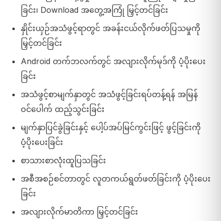
ခြင်း၊ Download အတွေ့အကြုံ မြှင့်တင်ခြင်း
နှိုင်းယှဉ်အသံဖွင့်ရာတွင် အခန်းငယ်လိုက်ဖတ်ပြသမှုကို
မြှင့်တင်ခြင်း
Android တက်ဘလက်တွင် အလျားလိုက်မုဒ်ကို ပံ့ပိုးပေး
ခြင်း
အသံဖွင့်စာမျက်နှာတွင် အသံဖွင့်ခြင်းရပ်တန့်ရန် အမြန်
ဝင်ပေါက် ထည့်သွင်းခြင်း
မျက်နှာပြင်ခွဲခြင်းနှင့် ပေါ့ပ်အပ်မြင်ကွင်းဖြင့် ဖွင့်ခြင်းကို
ပံ့ပိုးပေးခြင်း
စာသားစာလုံးထူပြသခြင်း
အစီအစဉ်စင်တာတွင် လူတကယ်ရွတ်ဖတ်ခြင်းကို ပံ့ပိုးပေး
ခြင်း
အလျားလိုက်မာတိကာ မြှင့်တင်ခြင်း